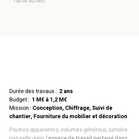
l’âme du lieu.
Durée des travaux :
2 ans
Budget :
1 M€ à 1,2 M€
Mission :
Conception, Chiffrage, Suivi de
chantier, Fourniture du mobilier et décoration
Poutres apparentes, volumes généreux, lumière
naturelle dans l’
espace de travail partagé dans